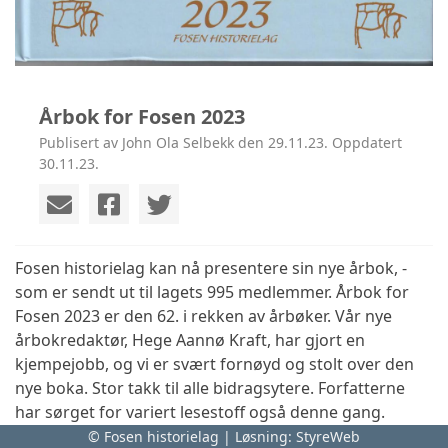
Årbok for Fosen 2023
Publisert av John Ola Selbekk den 29.11.23. Oppdatert
30.11.23.
Fosen historielag kan nå presentere sin nye årbok, -
som er sendt ut til lagets 995 medlemmer.
Årbok for
Fosen 2023 er den 62. i rekken av årbøker. Vår nye
årbokredaktør, Hege Aannø Kraft, har gjort en
kjempejobb, og vi er svært fornøyd og stolt over den
nye boka. Stor takk til alle bidragsytere. Forfatterne
har sørget for variert lesestoff også denne gang.
© Fosen historielag | Løsning:
StyreWeb